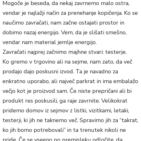
Mogoče je beseda, da nekaj zavrnemo malo ostra,
vendar je najlažji način za prenehanje kopičenja. Ko se
naučimo zavračati, nam začne ostajati prostor in
dobimo nazaj energijo. Vem, da je slišati smešno,
vendar nam material jemlje energijo.
Zavračati najprej začnimo majhne stvari: testerje.
Ko gremo v trgovino ali na sejme, nam zato, da več
prodajo dajo poskusni izvod. Ta je navadno za
enkratno uporabo, ali največ parkrat in ima embalažo
večjo kot je proizvod sam. Če niste prepričani ali bi
produkt res poskusili, ga raje zavrnite. Velikokrat
pridemo domov iz sejmov z listki, vizitkami, letaki,
testerji, ki jih ne taknemo več. Spravimo jih za “takrat,
ko jih bomo potrebovali” in ta trenutek nikoli ne
pride. Če se vseeno po premisleku odločite, da