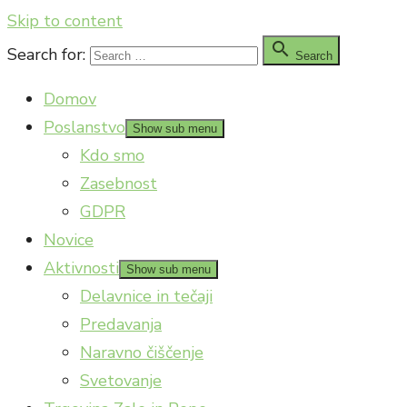
Skip to content

Search for:
Search
Domov
Poslanstvo
Show sub menu
Kdo smo
Zasebnost
GDPR
Novice
Aktivnosti
Show sub menu
Delavnice in tečaji
Predavanja
Naravno čiščenje
Svetovanje