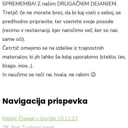
SPREMEMBA! Z našim DRUGAČNIM DEJANJEM.
Tretjič: če ne morete brez, da bi kaj vzeli s seboj, se
predhodno pripravite, ter vzemite svoje posode
(recimo v restavraciji, kjer naročimo več, ker so nas
same oči).
Četrtič: omejimo se na izdelke iz trajnostnih
materialov, ki jih lahko še kdaj uporabimo (steklo, les,
blago, inox…).
In naučimo se reči: ne, hvala, ne rabim 😉
Navigacija prispevka
Mediji: Članek v Goriški 15.11.17
28. dan: Toaletni papir