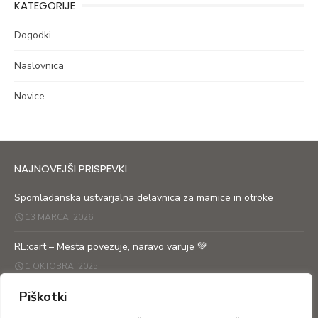
KATEGORIJE
Dogodki
Naslovnica
Novice
NAJNOVEJŠI PRISPEVKI
Spomladanska ustvarjalna delavnica za mamice in otroke
13 MARCA, 2026
RE:cart – Mesta povezuje, naravo varuje 💚
1 OKTOBRA, 2025
Piškotki
RE: cart prikolica po ulicah obeh Goric
27 SEPTEMBRA, 2025