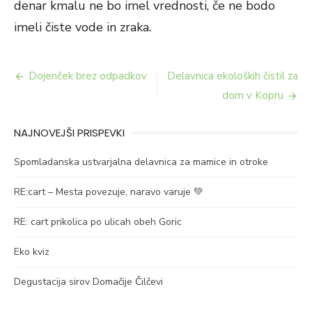
denar kmalu ne bo imel vrednosti, če ne bodo
imeli čiste vode in zraka.
Navigacija
Dojenček brez odpadkov
Delavnica ekoloških čistil za
prispevka
dom v Kopru
NAJNOVEJŠI PRISPEVKI
Spomladanska ustvarjalna delavnica za mamice in otroke
RE:cart – Mesta povezuje, naravo varuje 💚
RE: cart prikolica po ulicah obeh Goric
Eko kviz
Degustacija sirov Domačije Čilčevi