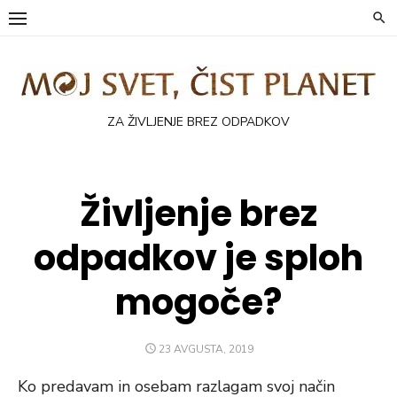
Skip
to
content
ZA ŽIVLJENJE BREZ ODPADKOV
Življenje brez
odpadkov je sploh
mogoče?
POSTED
23 AVGUSTA, 2019
ON
Ko predavam in osebam razlagam svoj način