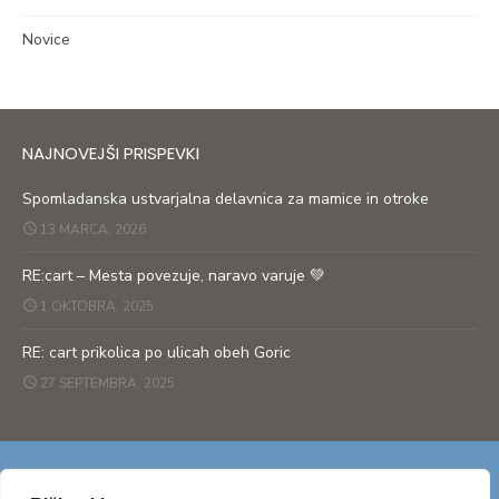
Novice
NAJNOVEJŠI PRISPEVKI
Spomladanska ustvarjalna delavnica za mamice in otroke
13 MARCA, 2026
RE:cart – Mesta povezuje, naravo varuje 💚
1 OKTOBRA, 2025
RE: cart prikolica po ulicah obeh Goric
27 SEPTEMBRA, 2025
© 2026 Moj svet, čist planet