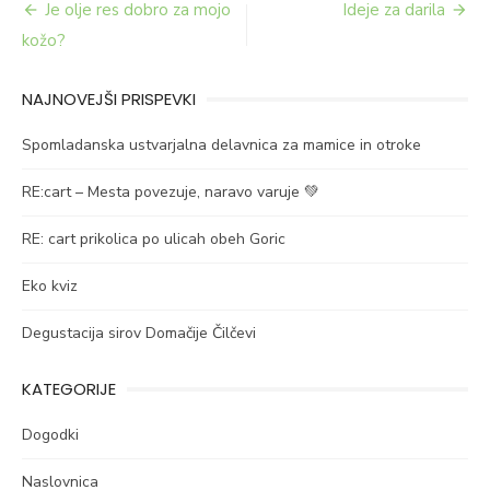
Navigacija
Je olje res dobro za mojo
Ideje za darila
prispevka
kožo?
NAJNOVEJŠI PRISPEVKI
Spomladanska ustvarjalna delavnica za mamice in otroke
RE:cart – Mesta povezuje, naravo varuje 💚
RE: cart prikolica po ulicah obeh Goric
Eko kviz
Degustacija sirov Domačije Čilčevi
KATEGORIJE
Dogodki
Naslovnica