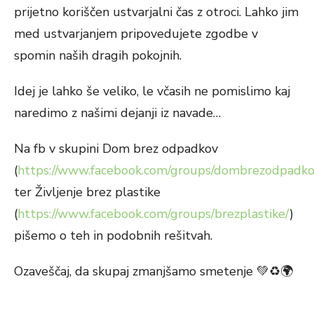
prijetno koriščen ustvarjalni čas z otroci. Lahko jim
med ustvarjanjem pripovedujete zgodbe v
spomin naših dragih pokojnih.
Idej je lahko še veliko, le včasih ne pomislimo kaj
naredimo z našimi dejanji iz navade…
Na fb v skupini Dom brez odpadkov
(
https://www.facebook.com/groups/dombrezodpadk
ter Življenje brez plastike
(
https://www.facebook.com/groups/brezplastike/
)
pišemo o teh in podobnih rešitvah.
Ozaveščaj, da skupaj zmanjšamo smetenje
💚
♻️
🌍