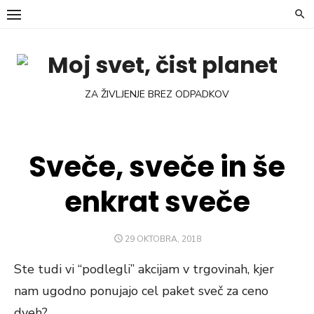
Skip
to
content
ZA ŽIVLJENJE BREZ ODPADKOV
Sveče, sveče in še
enkrat sveče
POSTED
29 OKTOBRA, 2018
ON
Ste tudi vi “podlegli” akcijam v trgovinah, kjer
nam ugodno ponujajo cel paket sveč za ceno
dveh?