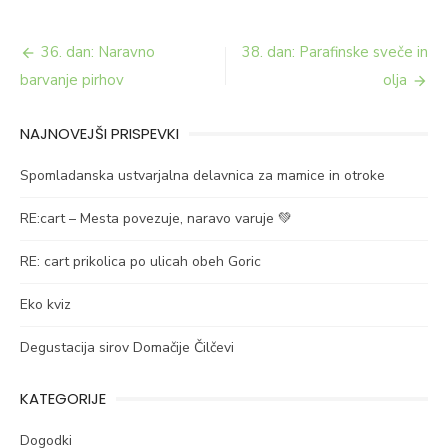
Navigacija
36. dan: Naravno
38. dan: Parafinske sveče in
prispevka
barvanje pirhov
olja
NAJNOVEJŠI PRISPEVKI
Spomladanska ustvarjalna delavnica za mamice in otroke
RE:cart – Mesta povezuje, naravo varuje 💚
RE: cart prikolica po ulicah obeh Goric
Eko kviz
Degustacija sirov Domačije Čilčevi
KATEGORIJE
Dogodki