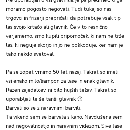
Ne uporabljamo vsi glavnika, je pa predmet, ki ga
moramo pogosto negovati. Tudi tukaj so nas
trgovci in frizerji prepričali, da potrebuje vsak tip
las svojo krtačo ali glavnik. Če v to resnično
verjamemo, smo kupili pripomoček, ki nam ne trže
las, ki neguje skorjo in jo ne poškoduje, ker nam je
tako nekdo svetoval.
Pa se zopet vrnimo 50 let nazaj. Takrat so imeli
vsi enako milo/šampon za lase in enak glavnik.
Razen zajedalcev, ni bilo hujših težav. Takrat so
uporabljali le še tanši glavnik 😉
Barvali so se z naravnimi barvili.
Ta vikend sem se barvala s kano. Navdušena sem
nad negovalnostjo in naravnim videzom. Sive lase