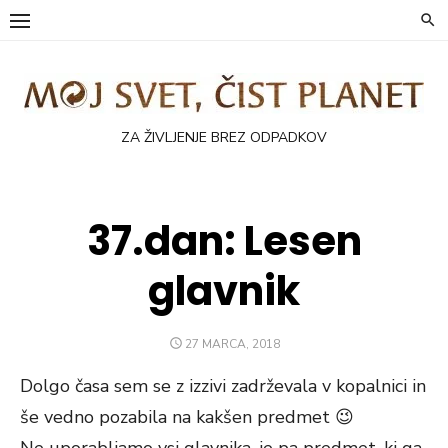
Skip
to
content
ZA ŽIVLJENJE BREZ ODPADKOV
37.dan: Lesen
glavnik
POSTED
27 MARCA, 2018
ON
Dolgo časa sem se z izzivi zadrževala v kopalnici in
še vedno pozabila na kakšen predmet 😉