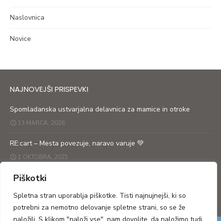
Naslovnica
Novice
NAJNOVEJŠI PRISPEVKI
Spomladanska ustvarjalna delavnica za mamice in otroke
13 MARCA, 2026
RE:cart – Mesta povezuje, naravo varuje 💚
1 OKTOBRA, 2025
Piškotki
RE: cart prikolica po ulicah obeh Goric
27 SEPTEMBRA, 2025
Spletna stran uporablja piškotke. Tisti najnujnejši, ki so
potrebni za nemotno delovanje spletne strani, so se že
naložili. S klikom "naloži vse", nam dovolite, da naložimo tudi