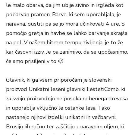
le malo obarva, da jim ubije sivino in izgleda kot
pobarvan pramen. Barvo, ki sem uporabljala, je
naravna, pustiti pa se jo mora učinkovati 4 ure. S
pomočjo gretja in havbe se lahko barvanje skrajša
na pol. V našem hitrem tempu življenja, je to že
kar časovni izziv. Je pa zanimivo, da se upočasnimo,
če smo prisiljeni v to 😉
Glavnik, ki ga vsem priporočam je slovenski
proizvod
Unikatni leseni glavniki LestetiComb
, ki
za svojo proizvodnjo ne poseka nobenega drevesa
in uporablja vključno le ostanke lesa. Tako
nastanejo njihovi izdelki unikatni in večbarvni.
Brusijo jih ročno ter zaščitijo z naravnim oljem, ki