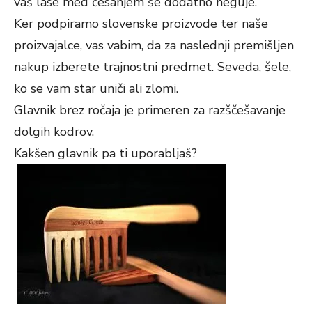
vaš lase med česanjem še dodatno neguje.
Ker podpiramo slovenske proizvode ter naše
proizvajalce, vas vabim, da za naslednji premišljen
nakup izberete trajnostni predmet. Seveda, šele,
ko se vam star uniči ali zlomi.
Glavnik brez ročaja je primeren za razščešavanje
dolgih kodrov.
Kakšen glavnik pa ti uporabljaš?