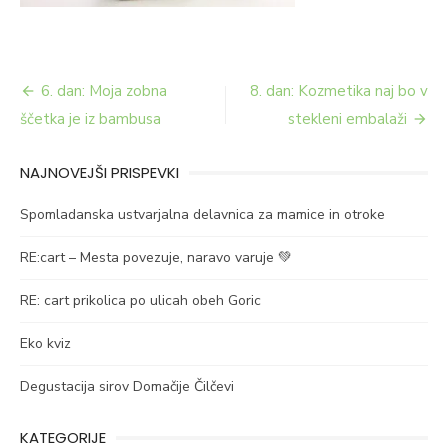
Navigacija
6. dan: Moja zobna
8. dan: Kozmetika naj bo v
prispevka
ščetka je iz bambusa
stekleni embalaži
NAJNOVEJŠI PRISPEVKI
Spomladanska ustvarjalna delavnica za mamice in otroke
RE:cart – Mesta povezuje, naravo varuje 💚
RE: cart prikolica po ulicah obeh Goric
Eko kviz
Degustacija sirov Domačije Čilčevi
KATEGORIJE