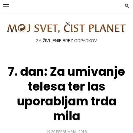
Skip
to
content
ZA ŽIVLJENJE BREZ ODPADKOV
7. dan: Za umivanje
telesa ter las
uporabljam trda
mila
POSTED
20 FEBRUARJA, 2018