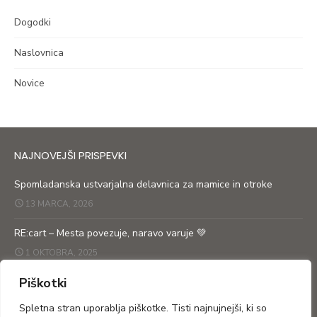
Dogodki
Naslovnica
Novice
NAJNOVEJŠI PRISPEVKI
Spomladanska ustvarjalna delavnica za mamice in otroke
13 MARCA, 2026
RE:cart – Mesta povezuje, naravo varuje 💚
1 OKTOBRA, 2025
Piškotki
RE: cart prikolica po ulicah obeh Goric
27 SEPTEMBRA, 2025
Spletna stran uporablja piškotke. Tisti najnujnejši, ki so