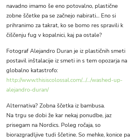
navadno imamo še eno potovalno, plastične
zobne ščetke pa se začnejo nabirati… Eno si
prihranimo za takrat, ko se bomo res spravili k
čiščenju fug v kopalnici, kaj pa ostale?
Fotograf Alejandro Duran je iz plastičnih smeti
postavil inštalacije iz smeti in s tem opozarja na
globalno katastrofo:
http://www.thisiscolossal.com/…/…/washed-up-
alejandro-duran/
Alternativa? Zobna ščetka iz bambusa.
Na trgu se dobi že kar nekaj ponudbe, jaz
prisegam na Nordics. Poleg ročaja, so
biorazgradljive tudi ščetine. So mehke, konice pa