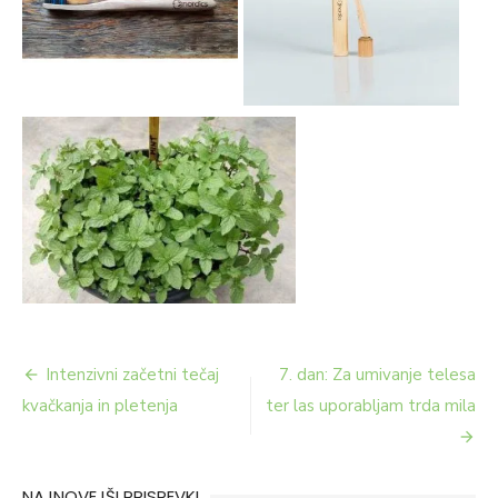
Navigacija
Intenzivni začetni tečaj
7. dan: Za umivanje telesa
prispevka
kvačkanja in pletenja
ter las uporabljam trda mila
NAJNOVEJŠI PRISPEVKI