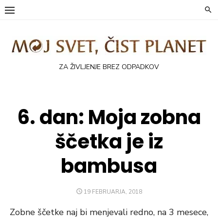
Skip
to
content
ZA ŽIVLJENJE BREZ ODPADKOV
6. dan: Moja zobna
ščetka je iz
bambusa
POSTED
19 FEBRUARJA, 2018
ON
Zobne ščetke naj bi menjevali redno, na 3 mesece,