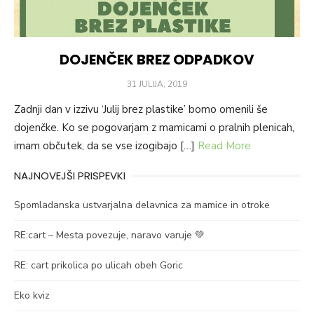
DOJENČEK BREZ ODPADKOV
POSTED
31 JULIJA, 2019
ON
Zadnji dan v izzivu ‘Julij brez plastike’ bomo omenili še
dojenčke. Ko se pogovarjam z mamicami o pralnih plenicah,
imam občutek, da se vse izogibajo […]
Read More
NAJNOVEJŠI PRISPEVKI
Spomladanska ustvarjalna delavnica za mamice in otroke
RE:cart – Mesta povezuje, naravo varuje 💚
RE: cart prikolica po ulicah obeh Goric
Eko kviz