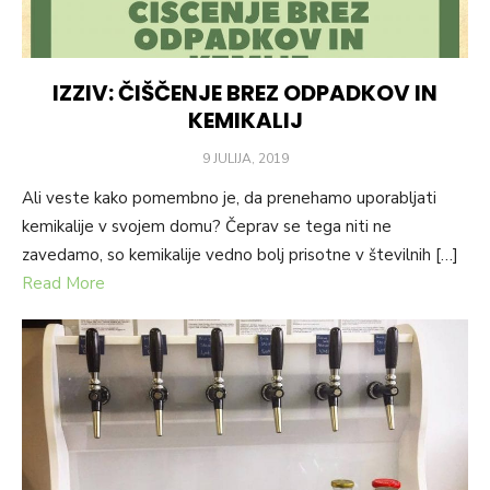
IZZIV: ČIŠČENJE BREZ ODPADKOV IN
KEMIKALIJ
POSTED
9 JULIJA, 2019
ON
Ali veste kako pomembno je, da prenehamo uporabljati
kemikalije v svojem domu? Čeprav se tega niti ne
zavedamo, so kemikalije vedno bolj prisotne v številnih […]
Read More