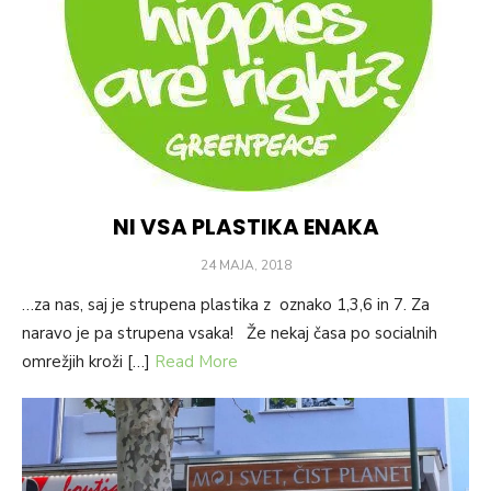
NI VSA PLASTIKA ENAKA
POSTED
24 MAJA, 2018
ON
…za nas, saj je strupena plastika z oznako 1,3,6 in 7. Za
naravo je pa strupena vsaka! Že nekaj časa po socialnih
omrežjih kroži […]
Read More