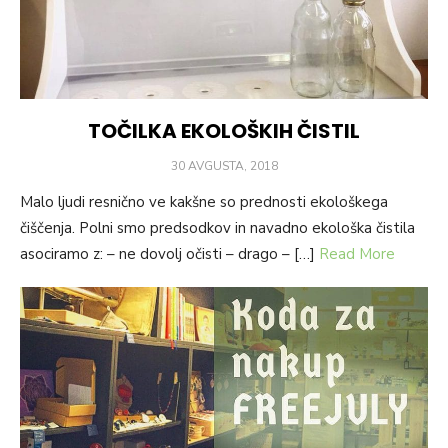
TOČILKA EKOLOŠKIH ČISTIL
POSTED
30 AVGUSTA, 2018
ON
Malo ljudi resnično ve kakšne so prednosti ekološkega
čiščenja. Polni smo predsodkov in navadno ekološka čistila
asociramo z: – ne dovolj očisti – drago – […]
Read More