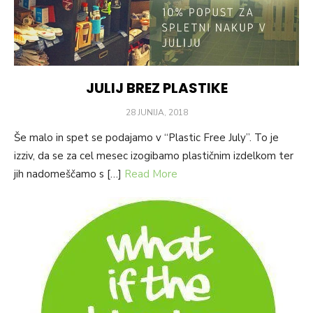
JULIJ BREZ PLASTIKE
POSTED
28 JUNIJA, 2018
ON
Še malo in spet se podajamo v “Plastic Free July”. To je
izziv, da se za cel mesec izogibamo plastičnim izdelkom ter
jih nadomeščamo s […]
Read More