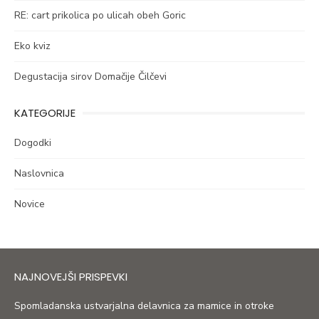
RE: cart prikolica po ulicah obeh Goric
Eko kviz
Degustacija sirov Domačije Čilčevi
KATEGORIJE
Dogodki
Naslovnica
Novice
NAJNOVEJŠI PRISPEVKI
Spomladanska ustvarjalna delavnica za mamice in otroke