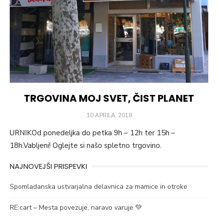
TRGOVINA MOJ SVET, ČIST PLANET
POSTED
10 APRILA, 2018
ON
URNIKOd ponedeljka do petka 9h – 12h ter 15h –
18h.Vabljeni! Oglejte si našo spletno trgovino.
NAJNOVEJŠI PRISPEVKI
Spomladanska ustvarjalna delavnica za mamice in otroke
RE:cart – Mesta povezuje, naravo varuje 💚