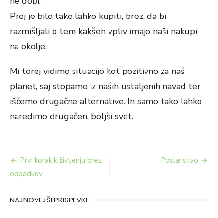
ne dobi.
Prej je bilo tako lahko kupiti, brez, da bi
razmišljali o tem kakšen vpliv imajo naši nakupi
na okolje.
Mi torej vidimo situacijo kot pozitivno za naš
planet, saj stopamo iz naših ustaljenih navad ter
iščemo drugačne alternative. In samo tako lahko
naredimo drugačen, boljši svet.
Navigacija
Prvi korak k življenju brez
Poslanstvo
prispevka
odpadkov
NAJNOVEJŠI PRISPEVKI