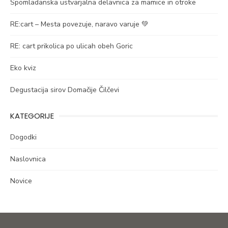
Spomladanska ustvarjalna delavnica za mamice in otroke
RE:cart – Mesta povezuje, naravo varuje 💚
RE: cart prikolica po ulicah obeh Goric
Eko kviz
Degustacija sirov Domačije Čilčevi
KATEGORIJE
Dogodki
Naslovnica
Novice