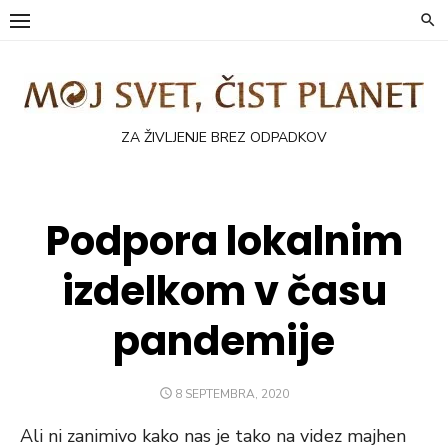
Skip
to
content
ZA ŽIVLJENJE BREZ ODPADKOV
Podpora lokalnim
izdelkom v času
pandemije
POSTED
8 SEPTEMBRA, 2020
ON
Ali ni zanimivo kako nas je tako na videz majhen