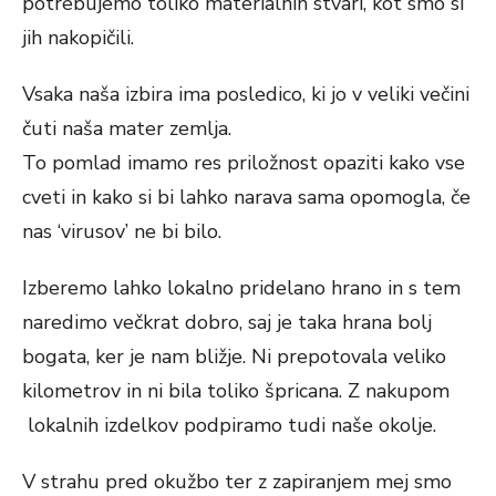
potrebujemo toliko materialnih stvari, kot smo si
jih nakopičili.
Vsaka naša izbira ima posledico, ki jo v veliki večini
čuti naša mater zemlja.
To pomlad imamo res priložnost opaziti kako vse
cveti in kako si bi lahko narava sama opomogla, če
nas ‘virusov’ ne bi bilo.
Izberemo lahko lokalno pridelano hrano in s tem
naredimo večkrat dobro, saj je taka hrana bolj
bogata, ker je nam bližje. Ni prepotovala veliko
kilometrov in ni bila toliko špricana. Z nakupom
lokalnih izdelkov podpiramo tudi naše okolje.
V strahu pred okužbo ter z zapiranjem mej smo