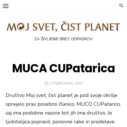
Skip
to
content
ZA ŽIVLJENJE BREZ ODPADKOV
MUCA CUPatarica
POSTED
12 FEBRUARJA, 2020
ON
Društvo Moj svet, čist planet je pod svoje okrilje
sprejelo prav posebno članico, MUCO CUPatarico,
saj ima podobne nazore kot jih ima društvo. Je
ljubiteljica popravil, ponovne rabe in predelave.