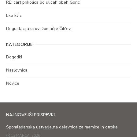
RE: cart prikolica po ulicah obeh Goric
Eko kviz
Degustacija sirov Domačije Čilčevi
KATEGORIJE
Dogodki
Naslovnica
Novice
NAJNOVEJŠI PRISPEVKI
Spomladanska ustvarjalna delavnica za mamice in otroke
13 MARCA, 2026