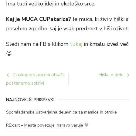
Ima tudi veliko idej in ekološko srce.
Kaj je MUCA CUPatarica?
Je muca, ki živi v hiški s
posebno zgodbo, saj je vsak predmet v hiši oživet.
Sledi nam na FB s klikom
tukaj
in kmalu izveš več
😉
Navigacija
Z nakupom poceni oblačil
Hiška v delu
prispevka
postanemo sokrivi
NAJNOVEJŠI PRISPEVKI
Spomladanska ustvarjalna delavnica za mamice in otroke
RE:cart – Mesta povezuje, naravo varuje 💚