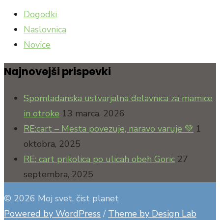
Dogodki
Naslovnica
Novice
Najnovejši prispevki
Spomladanska ustvarjalna delavnica za mamice
in otroke
13 marca, 2026
RE:cart – Mesta povezuje, naravo varuje 💚
1
oktobra, 2025
RE: cart prikolica po ulicah obeh Goric
27
septembra, 2025
© 2026 Moj svet, čist planet
Powered by WordPress
/
Theme by Design Lab