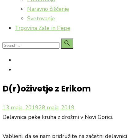
Naravno čiščenje
Svetovanje
Trgovina Zale in Pepe
Search

Search
for:
facebook
Instagram
D(r)oživetje z Erikom
Posted
13 maja, 2019
28 maja, 2019
on
Delavnica peke kruha z drožmi v Novi Gorici.
Vabljeni, da se nam pridružite na začetni delavnici