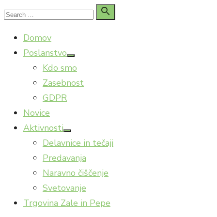
Skip
Search

Search
to
for:
Domov
content
Poslanstvo
Show
Kdo smo
sub
menu
Zasebnost
GDPR
Novice
Aktivnosti
Show
Delavnice in tečaji
sub
menu
Predavanja
Naravno čiščenje
Svetovanje
Trgovina Zale in Pepe