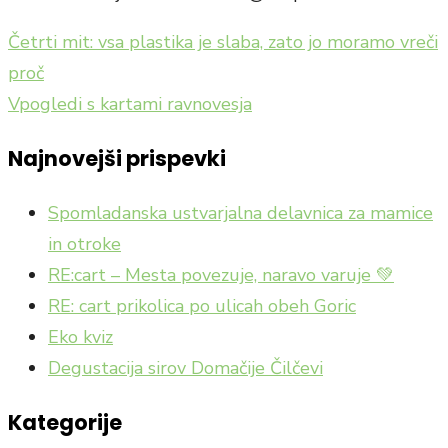
Četrti mit: vsa plastika je slaba, zato jo moramo vreči
Navigacija
proč
prispevka
Vpogledi s kartami ravnovesja
Najnovejši prispevki
Spomladanska ustvarjalna delavnica za mamice
in otroke
RE:cart – Mesta povezuje, naravo varuje 💚
RE: cart prikolica po ulicah obeh Goric
Eko kviz
Degustacija sirov Domačije Čilčevi
Kategorije