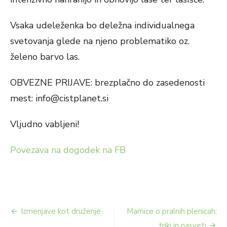
Vsaka udeleženka bo deležna individualnega
svetovanja glede na njeno problematiko oz.
želeno barvo las.
OBVEZNE PRIJAVE: brezplačno do zasedenosti
mest: info@cistplanet.si
Vljudno vabljeni!
Povezava na dogodek na FB
Navigacija
Izmenjave kot druženje
Mamice o pralnih plenicah;
triki in nasveti