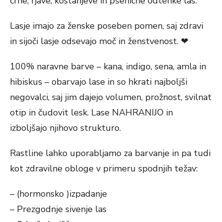
črne, rjave, kostanjeve in pšenične odtenke las.
Lasje imajo za ženske poseben pomen, saj zdravi
in sijoči lasje odsevajo moč in ženstvenost. ❤
100% naravne barve – kana, indigo, sena, amla in
hibiskus – obarvajo lase in so hkrati najboljši
negovalci, saj jim dajejo volumen, prožnost, svilnat
otip in čudovit lesk. Lase NAHRANIJO in
izboljšajo njihovo strukturo.
Rastline lahko uporabljamo za barvanje in pa tudi
kot zdravilne obloge v primeru spodnjih težav:
– (hormonsko )izpadanje
– Prezgodnje sivenje las