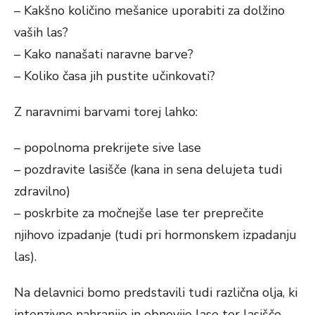
– Kakšno količino mešanice uporabiti za dolžino
vaših las?
– Kako nanašati naravne barve?
– Koliko časa jih pustite učinkovati?
Z naravnimi barvami torej lahko:
– popolnoma prekrijete sive lase
– pozdravite lasišče (kana in sena delujeta tudi
zdravilno)
– poskrbite za močnejše lase ter preprečite
njihovo izpadanje (tudi pri hormonskem izpadanju
las).
Na delavnici bomo predstavili tudi različna olja, ki
intenzivno nahranijo in obnovijo lase ter lasišče.