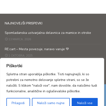
NAJNOVEJŠI PRISPEVKI
Spomladanska ustvarjalna delavnica za mamice in otroke
13 MARCA, 2026
RE:cart – Mesta povezuje, naravo varuje 💚
1 OKTOBRA, 2025
Piškotki
RE: cart prikolica po ulicah obeh Goric
27 SEPTEMBRA, 2025
Spletna stran uporablja piškotke. Tisti najnujnejši, ki so
potrebni za nemotno delovanje spletne strani, so se že
naložili. S klikom "naloži vse", nam dovolite, da naložimo tudi
funkcionalne, analitične in oglaševalske piškotke.
© 2026 Moj svet, čist planet
Prilagodi
Naloži samo nujne
Naloži vse
Powered by WordPress
/
Theme by Design Lab