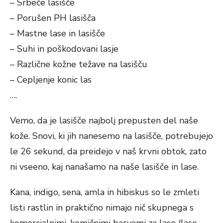
– Srbeče lasišče
– Porušen PH lasišča
– Mastne lase in lasišče
– Suhi in poškodovani lasje
– Različne kožne težave na lasišču
– Cepljenje konic las
….
Vemo, da je lasišče najbolj prepusten del naše
kože. Snovi, ki jih nanesemo na lasišče, potrebujejo
le 26 sekund, da preidejo v naš krvni obtok, zato
ni vseeno, kaj nanašamo na naše lasišče in lase.
Kana, indigo, sena, amla in hibiskus so le zmleti
listi rastlin in praktično nimajo nič skupnega s
komercialnimi, kemičnimi barvami za lase (lase