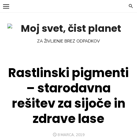
Skip
to
content
ZA ŽIVLJENJE BREZ ODPADKOV
Rastlinski pigmenti
– starodavna
rešitev za sijoče in
zdrave lase
POSTED
8 MARCA, 2019