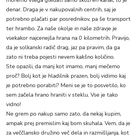
moremo vsega gledati samo skozi en kanal, to je
denar. Draga je v nakupovalnih centrih, saj je
potrebno plačati par posrednikov, pa še transport
ter hrambo. Za naše okolje in naše zdravje je
vsekakor najcenejša hrana na 0 kilometrih. Pravijo,
da je solkanski radič drag, jaz pa pravim, da ga
zato ni treba pojesti nevem kakšno količino.
Ste opazili, da manj kot imamo, manj mečemo
proč? Bolj kot je hladilnik prazen, bolj vidimo kaj
je potrebno porabiti? Meni se je to posvetilo, ko
sem začela hrano hraniti v steklu. Vse je tako
vidno!
Ne grem po nakup samo zato, da nekaj kupim,
ampak prej premislim kaj bom skuhala. Vem, da je
za veččlansko družino več dela in razmišljanja, kot