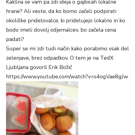
Kakšna se vam pa zdi ideja o gajbicah lokalne
hrane? Ali veste, da ko bomo začeli podpirati
okoliške pridelovalce, ki pridelujejo lokalno in ko
bodo imeli dovolj odjemalcev, bo začela cena
padati?
Super se mi zdi tudi način kako porabimo vsak del
zelenjave, brez odpadkov. O tem je na TedX
Ljubljana govoril Erik Božič
https://www.youtube.com/watch?v=s4ogVae8gJw