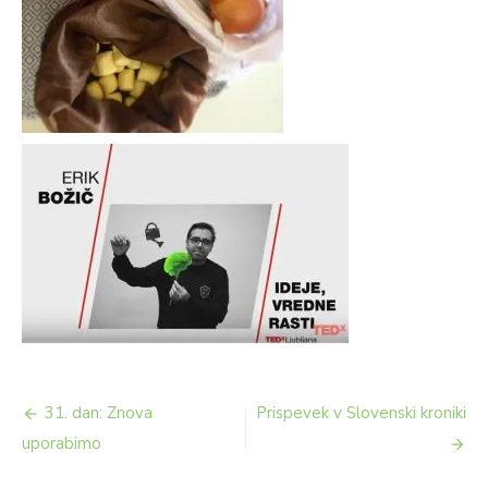
Navigacija
31. dan: Znova
Prispevek v Slovenski kroniki
prispevka
uporabimo