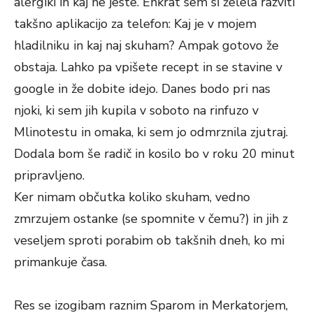
alergiki in kaj ne jeste. Enkrat sem si želela razviti
takšno aplikacijo za telefon: Kaj je v mojem
hladilniku in kaj naj skuham? Ampak gotovo že
obstaja. Lahko pa vpišete recept in se stavine v
google in že dobite idejo. Danes bodo pri nas
njoki, ki sem jih kupila v soboto na rinfuzo v
Mlinotestu in omaka, ki sem jo odmrznila zjutraj.
Dodala bom še radič in kosilo bo v roku 20 minut
pripravljeno.
Ker nimam občutka koliko skuham, vedno
zmrzujem ostanke (se spomnite v čemu?) in jih z
veseljem sproti porabim ob takšnih dneh, ko mi
primankuje časa.
Res se izogibam raznim Sparom in Merkatorjem,