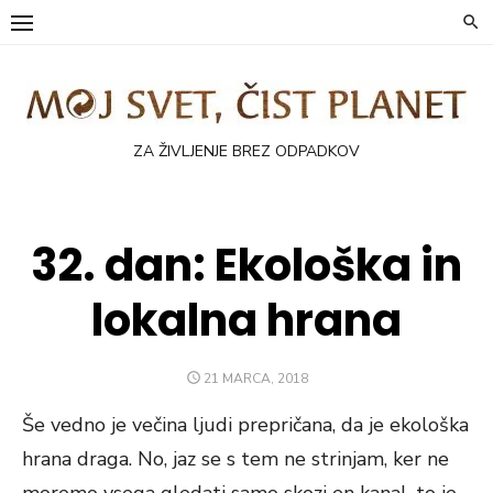
Skip
to
content
ZA ŽIVLJENJE BREZ ODPADKOV
32. dan: Ekološka in
lokalna hrana
POSTED
21 MARCA, 2018
ON
Še vedno je večina ljudi prepričana, da je ekološka
hrana draga. No, jaz se s tem ne strinjam, ker ne