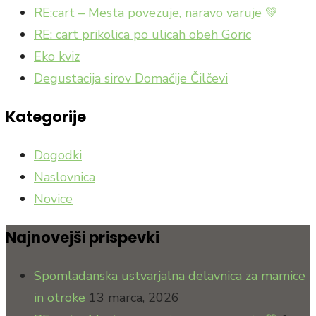
RE:cart – Mesta povezuje, naravo varuje 💚
RE: cart prikolica po ulicah obeh Goric
Eko kviz
Degustacija sirov Domačije Čilčevi
Kategorije
Dogodki
Naslovnica
Novice
Najnovejši prispevki
Spomladanska ustvarjalna delavnica za mamice
in otroke
13 marca, 2026