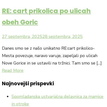
RE: cart prikolica po ulicah
obeh Goric
Posted
27 septembra, 2025
28 septembra, 2025
on
Danes smo se z našo unikatno RE:cart prikolico-
Mesta povezuje, naravo varuje, zapeljali po ulicah
Nove Gorice in se ustavili na tržnici. Tam smo se […]
Read More
Najnovejši prispevki
Spomladanska ustvarjalna delavnica za mamice
in otroke