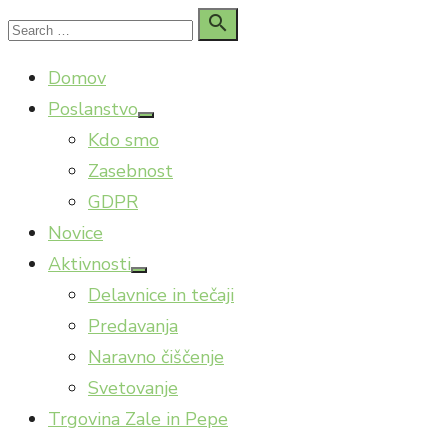
Skip
Search

Search
to
for:
Domov
content
Poslanstvo
Show
Kdo smo
sub
menu
Zasebnost
GDPR
Novice
Aktivnosti
Show
Delavnice in tečaji
sub
menu
Predavanja
Naravno čiščenje
Svetovanje
Trgovina Zale in Pepe