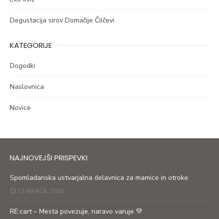
Degustacija sirov Domačije Čilčevi
KATEGORIJE
Dogodki
Naslovnica
Novice
NAJNOVEJŠI PRISPEVKI
Spomladanska ustvarjalna delavnica za mamice in otroke
13 MARCA, 2026
RE:cart – Mesta povezuje, naravo varuje 💚