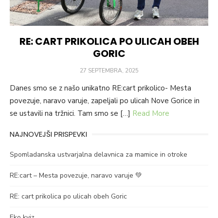
RE: CART PRIKOLICA PO ULICAH OBEH
GORIC
POSTED
27 SEPTEMBRA, 2025
ON
Danes smo se z našo unikatno RE:cart prikolico- Mesta
povezuje, naravo varuje, zapeljali po ulicah Nove Gorice in
se ustavili na tržnici. Tam smo se […]
Read More
NAJNOVEJŠI PRISPEVKI
Spomladanska ustvarjalna delavnica za mamice in otroke
RE:cart – Mesta povezuje, naravo varuje 💚
RE: cart prikolica po ulicah obeh Goric
Eko kviz