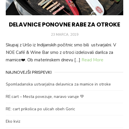
DELAVNICE PONOVNE RABE ZA OTROKE
POSTED
23 MARCA, 2019
ON
Skupaj z Uršo iz Indijanskih počitnic smo bili ustvarjalni. V
NOE Café & Wine Bar smo z otroci izdelovali darilca za
mamice❤️. Ob materinskem dnevu […]
Read More
NAJNOVEJŠI PRISPEVKI
Spomladanska ustvarjalna delavnica za mamice in otroke
RE:cart – Mesta povezuje, naravo varuje 💚
RE: cart prikolica po ulicah obeh Goric
Eko kviz