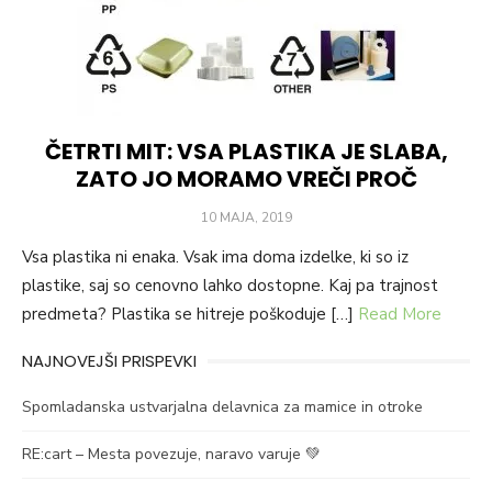
ČETRTI MIT: VSA PLASTIKA JE SLABA,
ZATO JO MORAMO VREČI PROČ
POSTED
10 MAJA, 2019
ON
Vsa plastika ni enaka. Vsak ima doma izdelke, ki so iz
plastike, saj so cenovno lahko dostopne. Kaj pa trajnost
predmeta? Plastika se hitreje poškoduje […]
Read More
NAJNOVEJŠI PRISPEVKI
Spomladanska ustvarjalna delavnica za mamice in otroke
RE:cart – Mesta povezuje, naravo varuje 💚