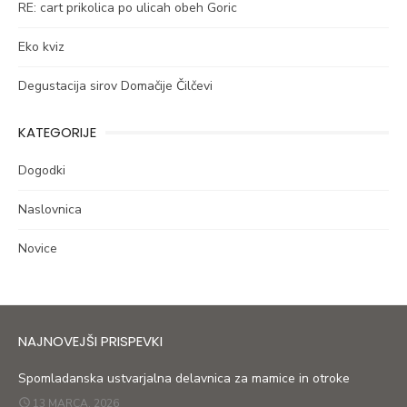
RE: cart prikolica po ulicah obeh Goric
Eko kviz
Degustacija sirov Domačije Čilčevi
KATEGORIJE
Dogodki
Naslovnica
Novice
NAJNOVEJŠI PRISPEVKI
Spomladanska ustvarjalna delavnica za mamice in otroke
13 MARCA, 2026