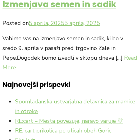
Izmenjava semen in sadik
Posted on
5 aprila, 2025
5 aprila, 2025
Vabimo vas na izmenjavo semen in sadik, ki bo v
sredo 9. aprila v pasaži pred trgovino Zale in
Pepe.Dogodek bomo izvedli v sklopu dneva […]
Read
More
Najnovejši prispevki
Spomladanska ustvarjalna delavnica za mamice
in otroke
RE:cart – Mesta povezuje, naravo varuje 💚
RE: cart prikolica po ulicah obeh Goric