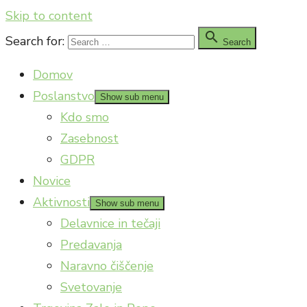
Skip to content

Search for:
Search
Domov
Poslanstvo
Show sub menu
Kdo smo
Zasebnost
GDPR
Novice
Aktivnosti
Show sub menu
Delavnice in tečaji
Predavanja
Naravno čiščenje
Svetovanje