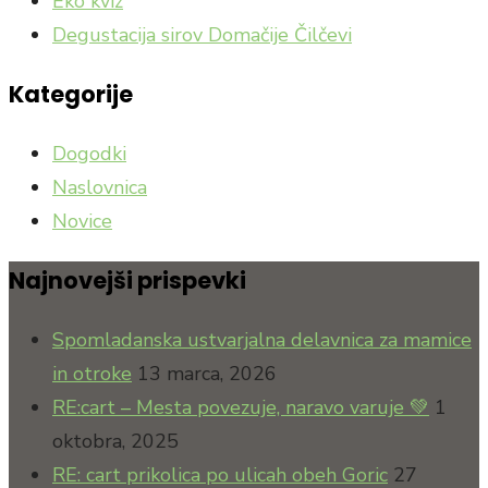
Eko kviz
Degustacija sirov Domačije Čilčevi
Kategorije
Dogodki
Naslovnica
Novice
Najnovejši prispevki
Spomladanska ustvarjalna delavnica za mamice
in otroke
13 marca, 2026
RE:cart – Mesta povezuje, naravo varuje 💚
1
oktobra, 2025
RE: cart prikolica po ulicah obeh Goric
27