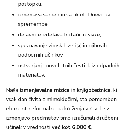
postopku,
izmenjava semen in sadik ob Dnevu za
spremembe,
delavnice izdelave butaric iz sivke,
spoznavanje zimskih zelišč in njihovih
podpornih učinkov,
ustvarjanje novoletnih čestitk iz odpadnih
materialov.
Naša
izmenjevalna mizica
in
knjigobežnica
, ki
vsak dan živita z mimoidočimi, sta pomemben
element neformalnega kroženja virov. Le z
izmenjavo predmetov smo izračunali družbeni
učinek v vrednosti
več kot 6.000 €
.