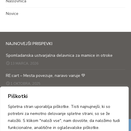
Naslovnica
Novice
NAJNOVEJŠI PRISPEVKI
Spomladanska ustvarjalna delavnica za mamice in otroke
13 MARCA, 2026
RE:cart – Mesta povezuje, naravo varuje 💚
1 OKTOBRA, 2025
Piškotki
RE: cart prikolica po ulicah obeh Goric
27 SEPTEMBRA, 2025
Spletna stran uporablja piškotke. Tisti najnujnejši, ki so
potrebni za nemotno delovanje spletne strani, so se že
naložili. S klikom "naloži vse", nam dovolite, da naložimo tudi
funkcionalne, analitične in oglaševalske piškotke.