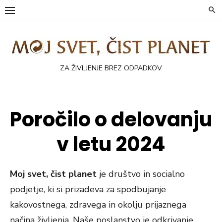
Skip
to
content
ZA ŽIVLJENJE BREZ ODPADKOV
Poročilo o delovanju
v letu 2024
Moj svet, čist planet
je društvo in socialno
podjetje, ki si prizadeva za spodbujanje
kakovostnega, zdravega in okolju prijaznega
načina življenja. Naše poslanstvo je odkrivanje,