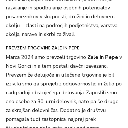
razvijanje in spodbujanje osebnih potencialov
posameznikov v skupnosti, družini in delovnem
okolju – zlasti na področjih podjetništva, varstva
okolja, narave in skrbi za živali.
PREVZEM TRGOVINE ZALE IN PEPE
Marca 2024 smo prevzeli trgovino
Zale in Pepe
v
Novi Gorici in s tem postali davčni zavezanci.
Prevzem že delujoče in utečene trgovine je bil
izziv, ki smo ga sprejeli z odgovornostjo in željo po
nadgradnji obstoječega delovanja. Zaposlili smo
eno osebo za 30-urni delovnik, nato pa še drugo
za skrajšan delovni čas. Dodatno je društvu
pomagala tudi zastopnica, najprej prek
študentskega dela, nato prek podjemne